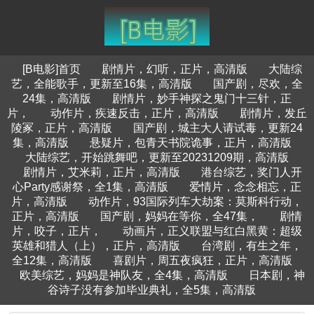
[B电影]首页
剧情片，幻听，正片，高清版
大陆综
艺，全能歌手，更新至16集，高清版
国产剧，尽欢，全
24集，高清版
剧情片，妙手神探之鬼门十三针，正
片，
动作片，疾速反击，正片，高清版
剧情片，发丘
陵冢，正片，高清版
国产剧，城主大人请试毒，更新24
集，高清版
悬疑片，包青天书院诡事，正片，高清版
大陆综艺，开始跳舞吧，更新至20231209期，高清版
剧情片，艾米莉，正片，高清版
港台综艺，奖门人开
心Party感谢祭，全1集，高清版
爱情片，念念相忘，正
片，高清版
动作片，93国际列车大劫案：莫斯科行动，
正片，高清版
国产剧，妈妈在等你，全47集，
剧情
片，咬子，正片，
动画片，正义联盟与红白黑黄：超级
英雄和猎人（上），正片，高清版
台湾剧，有生之年，
全12集，高清版
喜剧片，周五夜疯狂，正片，高清版
欧美综艺，妈妈是神队友，全4集，高清版
日本剧，神
谷诗子没有参加毕业典礼，全5集，高清版