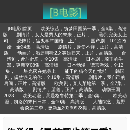
[B电影]首页
欧美综艺，筑梦田园第一季，全6集，高清
版
剧情片，女人是男人的未来，正片，
娶到完美女上
司
恐怖片，猛鬼学堂国语，正片，
国产剧，101次抢
婚，全24集，高清版
剧情片，身份不详，正片，高清
版
动画片，我是哪吒2之英雄归来，正片，高清版
台
湾剧，此时此刻，全10集，高清版
日本剧，埼玉的牛
郎，更新至08集，高清版
日本动漫，谎言游戏，全12
集，
星光落在她身上
能干的猫今天也忧郁
韩国
剧，偶然遇见的你，全16集，高清版
剧情片，我自己的
房间，正片，高清版
欧美剧，某人某地第二季，全7集，
高清版
剧情片，望道，正片，高清版
动物王国
2023
欧美动漫，我是格鲁特第二季，全5集，
欧美动
漫，凯洛的末日日常，全10集，高清版
大陆综艺，荒野
会谈第二季，更新至20230928期，高清版