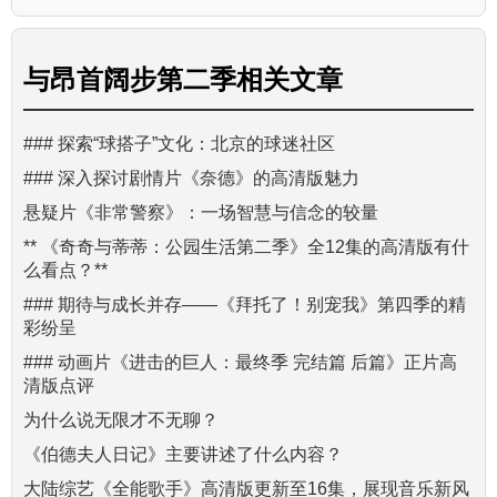
与
昂首阔步第二季
相关文章
### 探索“球搭子”文化：北京的球迷社区
### 深入探讨剧情片《奈德》的高清版魅力
悬疑片《非常警察》：一场智慧与信念的较量
** 《奇奇与蒂蒂：公园生活第二季》全12集的高清版有什
么看点？**
### 期待与成长并存——《拜托了！别宠我》第四季的精
彩纷呈
### 动画片《进击的巨人：最终季 完结篇 后篇》正片高
清版点评
为什么说无限才不无聊？
《伯德夫人日记》主要讲述了什么内容？
大陆综艺《全能歌手》高清版更新至16集，展现音乐新风