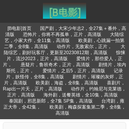
[B电影]首页
国产剧，大宋少年志2，全27集＋番外，高
清版
恐怖片，你将不再孤单，正片，高清版
大陆综
艺，小家大作，全11集，高清版
欧美剧，心跳漏一拍第
二季，全8集，高清版
动作片，无敌索尔，正片，
大
陆综艺，剧好玩客厅，更新至20230812期，高清版
惊悚
片，流沙2023，正片，高清版
爱情片，那些爱人，正
片，
悬疑片，鲁班奇术，正片，高清版
剧情片，埃内
斯托，正片，
爱情片，之后5，正片，高清版
记录
片，妖怪传，全8集，高清版
剧情片，璀璨的灰烬，正
片，高清版
欧美剧，海盗，全8集，高清版
喜剧片，
Rap出一片天，正片，高清版
动作片，约翰尼与克莱德，
正片，高清版
海外剧，送餐英雄，全10集，高清版
泰国剧，邪恶新郎，全7集 SP集，高清版
台湾剧，雍
正大帝，全42集，
欧美剧，梅森探案集第二季，全8集，
高清版