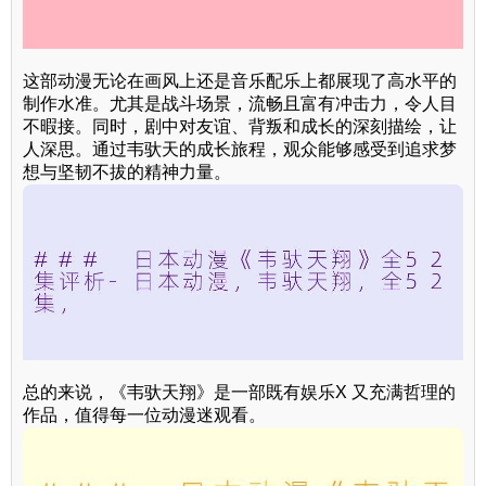
这部动漫无论在画风上还是音乐配乐上都展现了高水平的
制作水准。尤其是战斗场景，流畅且富有冲击力，令人目
不暇接。同时，剧中对友谊、背叛和成长的深刻描绘，让
人深思。通过韦驮天的成长旅程，观众能够感受到追求梦
想与坚韧不拔的精神力量。
总的来说，《韦驮天翔》是一部既有娱乐X 又充满哲理的
作品，值得每一位动漫迷观看。