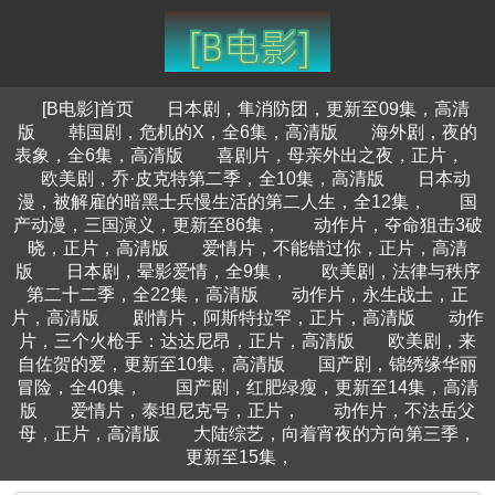
[B电影]首页
日本剧，隼消防团，更新至09集，高清
版
韩国剧，危机的X，全6集，高清版
海外剧，夜的
表象，全6集，高清版
喜剧片，母亲外出之夜，正片，
欧美剧，乔·皮克特第二季，全10集，高清版
日本动
漫，被解雇的暗黑士兵慢生活的第二人生，全12集，
国
产动漫，三国演义，更新至86集，
动作片，夺命狙击3破
晓，正片，高清版
爱情片，不能错过你，正片，高清
版
日本剧，晕影爱情，全9集，
欧美剧，法律与秩序
第二十二季，全22集，高清版
动作片，永生战士，正
片，高清版
剧情片，阿斯特拉罕，正片，高清版
动作
片，三个火枪手：达达尼昂，正片，高清版
欧美剧，来
自佐贺的爱，更新至10集，高清版
国产剧，锦绣缘华丽
冒险，全40集，
国产剧，红肥绿瘦，更新至14集，高清
版
爱情片，泰坦尼克号，正片，
动作片，不法岳父
母，正片，高清版
大陆综艺，向着宵夜的方向第三季，
更新至15集，