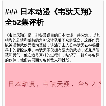
### 日本动漫《韦驮天翔》
全52集评析
《韦驮天翔》是一部备受瞩目的日本动漫，共52集，以其
精彩的剧情和独特的角X 设计吸引了众多观众。这部作品
以神话和武侠元素为基础，讲述了主人公韦驮天在神秘世
界中的冒险故事。韦驮天不仅拥有强大的武功，还兼具智
慧和勇气，他在追寻真相的过程中，结识了一群X 格各异
的伙伴，他们共同面对各种敌人和挑战。