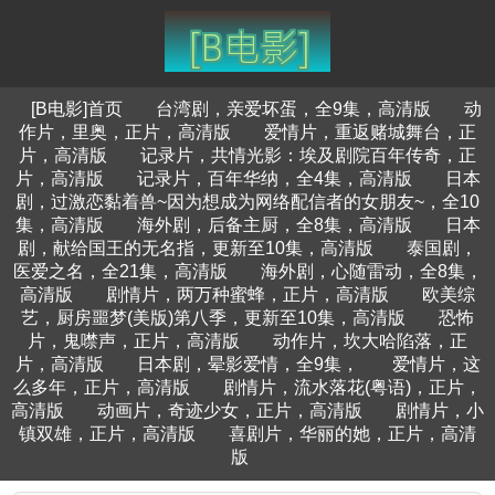
[B电影]首页
台湾剧，亲爱坏蛋，全9集，高清版
动
作片，里奥，正片，高清版
爱情片，重返赌城舞台，正
片，高清版
记录片，共情光影：埃及剧院百年传奇，正
片，高清版
记录片，百年华纳，全4集，高清版
日本
剧，过激恋黏着兽~因为想成为网络配信者的女朋友~，全10
集，高清版
海外剧，后备主厨，全8集，高清版
日本
剧，献给国王的无名指，更新至10集，高清版
泰国剧，
医爱之名，全21集，高清版
海外剧，心随雷动，全8集，
高清版
剧情片，两万种蜜蜂，正片，高清版
欧美综
艺，厨房噩梦(美版)第八季，更新至10集，高清版
恐怖
片，鬼噤声，正片，高清版
动作片，坎大哈陷落，正
片，高清版
日本剧，晕影爱情，全9集，
爱情片，这
么多年，正片，高清版
剧情片，流水落花(粤语)，正片，
高清版
动画片，奇迹少女，正片，高清版
剧情片，小
镇双雄，正片，高清版
喜剧片，华丽的她，正片，高清
版