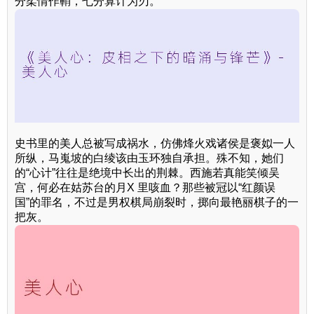
分柔情作鞘，七分算计为刃。
史书里的美人总被写成祸水，仿佛烽火戏诸侯是褒姒一人
所纵，马嵬坡的白绫该由玉环独自承担。殊不知，她们
的“心计”往往是绝境中长出的荆棘。西施若真能笑倾吴
宫，何必在姑苏台的月X 里咳血？那些被冠以“红颜误
国”的罪名，不过是男权棋局崩裂时，掷向最艳丽棋子的一
把灰。