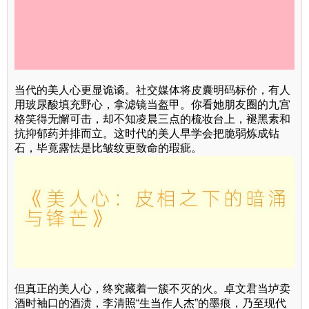
当代的美人心更显诡谲。社交媒体将皮囊明码标价，有人
用玻尿酸填充野心，拿滤镜当盔甲。你看她朋友圈的九宫
格笑得无懈可击，却不知凌晨三点的梳妆台上，褪黑素和
抗抑郁药并排而立。这时代的美人早学会把脆弱炼成钻
石，毕竟露怯是比皱纹更致命的瑕疵。
但真正的美人心，终究藏着一簇不灭的火。卓文君当垆卖
酒时袖口的酒渍，李清照“生当作人杰”的墨痕，乃至现代