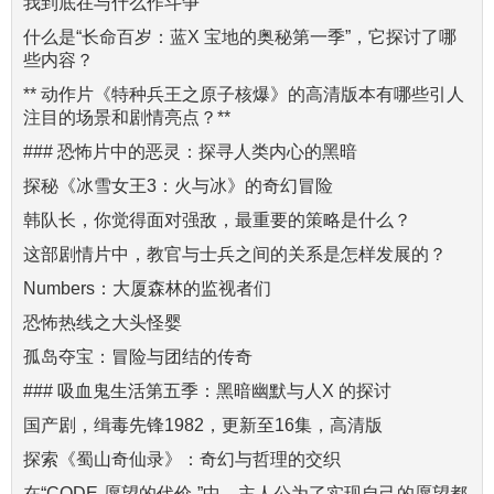
我到底在与什么作斗争
什么是“长命百岁：蓝X 宝地的奥秘第一季”，它探讨了哪
些内容？
** 动作片《特种兵王之原子核爆》的高清版本有哪些引人
注目的场景和剧情亮点？**
### 恐怖片中的恶灵：探寻人类内心的黑暗
探秘《冰雪女王3：火与冰》的奇幻冒险
韩队长，你觉得面对强敌，最重要的策略是什么？
这部剧情片中，教官与士兵之间的关系是怎样发展的？
Numbers：大厦森林的监视者们
恐怖热线之大头怪婴
孤岛夺宝：冒险与团结的传奇
### 吸血鬼生活第五季：黑暗幽默与人X 的探讨
国产剧，缉毒先锋1982，更新至16集，高清版
探索《蜀山奇仙录》：奇幻与哲理的交织
在“CODE-愿望的代价-”中，主人公为了实现自己的愿望都