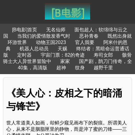
[B电影]首页
无名仙师
面包超人：软绵绵与云之
国
当我们的爱情散发香气时
恶补青春
既然出身就
环游世界
动物王国2023
官人我要
阿米什的恩
典
机器人总动员
天赐
终结者：黑暗命运普通话
版
定时器
宇宙门票：82的奇迹
寿司女郎
骸骨
骑士大人异世界冒险中
家家
国产剧，鹊刀门传奇，全
40集，高清版
超神
纹身
越野千里
《美人心：皮相之下的暗涌
与锋芒》
世人常道美人如画，却鲜少窥见画布下的裂痕。所谓美人
心，从来不是胭脂匣里的静物，而是淬了蜜的刀锋——三