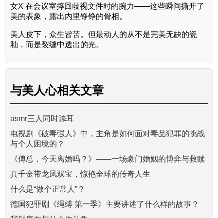
女X 在会议室摔回歧视文件时的腕力——这些瞬间撕开了
美的表象，露出内里铮铮的骨相。
美人皮下，众生皆苦。但最动人的从不是完美无缺的瓷
釉，而是裂缝中透出的光。
与
美人心
相关文章
asmr三人同时舔耳
电视剧《破毒强人》中，主角是如何面对毒品犯罪的挑战
与个人困境的？
《傅总，今天离婚吗？》——一场豪门婚姻的博弈与救赎
真千金带龙凤双宝，惊艳全球的传奇人生
什么是“做个正常人”？
德国犯罪剧《绳缚 第一季》主要讲述了什么样的故事？