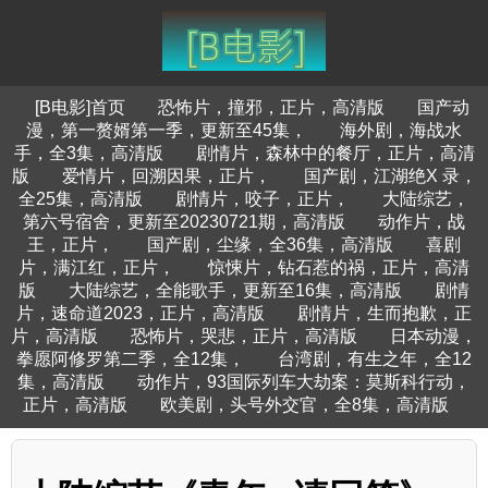
[B电影]首页
恐怖片，撞邪，正片，高清版
国产动
漫，第一赘婿第一季，更新至45集，
海外剧，海战水
手，全3集，高清版
剧情片，森林中的餐厅，正片，高清
版
爱情片，回溯因果，正片，
国产剧，江湖绝X 录，
全25集，高清版
剧情片，咬子，正片，
大陆综艺，
第六号宿舍，更新至20230721期，高清版
动作片，战
王，正片，
国产剧，尘缘，全36集，高清版
喜剧
片，满江红，正片，
惊悚片，钻石惹的祸，正片，高清
版
大陆综艺，全能歌手，更新至16集，高清版
剧情
片，速命道2023，正片，高清版
剧情片，生而抱歉，正
片，高清版
恐怖片，哭悲，正片，高清版
日本动漫，
拳愿阿修罗第二季，全12集，
台湾剧，有生之年，全12
集，高清版
动作片，93国际列车大劫案：莫斯科行动，
正片，高清版
欧美剧，头号外交官，全8集，高清版