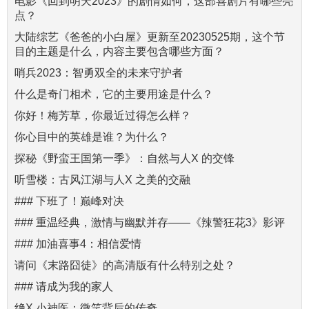
电影《回到明天2023》的剧情如何，这部喜剧片有哪些亮
点？
大陆综艺《爸爸的小白屋》更新至20230525期，这个节
目的主题是什么，内容主要包含哪些方面？
哨兵2023：智勇双全的未来守护者
什么是奇门相术，它的主要用途是什么？
你好！梅芳草，你最近过得怎么样？
你心目中的英雄是谁？为什么？
探秘《野蛮王国第一季》：自然与人X 的交锋
听雪楼：古风江湖与人X 之美的交融
### 下班了！巅峰对决
### 重温经典，激情与幽默并存——《辣警狂花3》影评
### 加油喜事4：相信爱情
请问《末路囧徒》的高清版有什么特别之处？
### 请成为我的家人
绝X 小神医：微笑背后的传奇