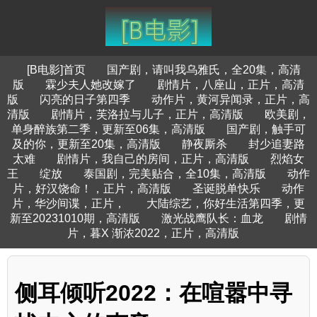
[B电影]首页
国产剧，请叫我乌雅氏，全20集，高清
版
霖少夫人她改嫁了
剧情片，八座山，正片，高清
版
闪亮的日子第四季
动作片，黄河异闻录，正片，高
清版
剧情片，芙洛拉与儿子，正片，高清版
欧美剧，
单身醉族第二季，更新至06集，高清版
国产剧，触手可
及的你，更新至20集，高清版
静夜厮杀
封少追妻路
太难
剧情片，我自己的房间，正片，高清版
烈焰女
王
绽放
泰国剧，完美贴合，全10集，高清版
动作
片，好汉饶命！，正片，高清版
圣诞脱单快乐
动作
片，华沙间谍，正片，
大陆综艺，你好生活第四季，更
新至20231010期，高清版
激光战鹰队长：血龙
剧情
片，暮X 渐浓2022，正片，高清版
侧耳倾听2022：在喧嚣中寻