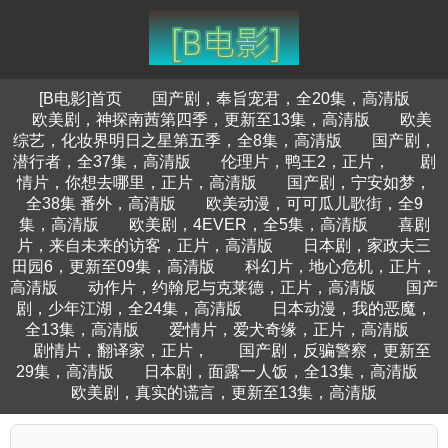
[B电影]首页
国产剧，奉旨宠君，全20集，高清版
欧美剧，神探南茜第四季，更新至13集，高清版
欧美
综艺，化妆界明日之星第五季，全8集，高清版
国产剧，
潜行者，全37集，高清版
伦理片，鸭王2，正片，
剧
情片，你想去哪里，正片，高清版
国产剧，宁安如梦，
全38集 番外，高清版
欧美动漫，可可瓜儿歌街，全9
集，高清版
欧美剧，4EVER，全5集，高清版
喜剧
片，来自未来的访客，正片，高清版
日本剧，家政夫三
田园6，更新至09集，高清版
科幻片，地心危机，正片，
高清版
动作片，约翰尼与克莱德，正片，高清版
国产
剧，少年江湖，全24集，高清版
日本动漫，我的恶魔，
全13集，高清版
爱情片，爱犬奇缘，正片，高清版
剧情片，翻译家，正片，
国产剧，反骗警察，更新至
29集，高清版
日本剧，面露一人饭，全13集，高清版
欧美剧，真实的谎言，更新至13集，高清版