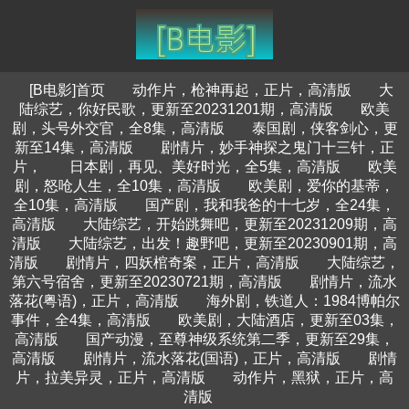
[B电影]首页
动作片，枪神再起，正片，高清版
大
陆综艺，你好民歌，更新至20231201期，高清版
欧美
剧，头号外交官，全8集，高清版
泰国剧，侠客剑心，更
新至14集，高清版
剧情片，妙手神探之鬼门十三针，正
片，
日本剧，再见、美好时光，全5集，高清版
欧美
剧，怒呛人生，全10集，高清版
欧美剧，爱你的基蒂，
全10集，高清版
国产剧，我和我爸的十七岁，全24集，
高清版
大陆综艺，开始跳舞吧，更新至20231209期，高
清版
大陆综艺，出发！趣野吧，更新至20230901期，高
清版
剧情片，四妖棺奇案，正片，高清版
大陆综艺，
第六号宿舍，更新至20230721期，高清版
剧情片，流水
落花(粤语)，正片，高清版
海外剧，铁道人：1984博帕尔
事件，全4集，高清版
欧美剧，大陆酒店，更新至03集，
高清版
国产动漫，至尊神级系统第二季，更新至29集，
高清版
剧情片，流水落花(国语)，正片，高清版
剧情
片，拉美异灵，正片，高清版
动作片，黑狱，正片，高
清版