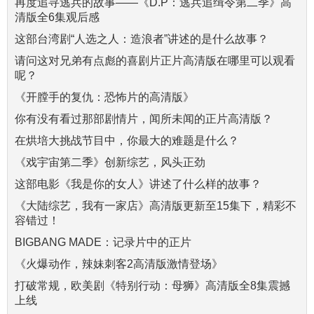
再度追寻逃兵的故事——《D.P：逃兵追缉令第二季》高
清版全6集观后感
这部台湾剧“人选之人：造浪者”讲述的是什么故事？
请问这对兄弟有点彪的喜剧片正片高清版在哪里可以观看
呢？
《开膛手的复仇：恐怖片的高清版》
你有没有看过那部剧情片，闻所未闻的正片高清版？
在烘培大挑战节目中，你最大的难题是什么？
《戏宇宙第二季》创新综艺，风头正劲
这部电影《我是你的女人》讲述了什么样的故事？
《大陆综艺，我有一家店》高清版更新至15集下，精彩不
容错过！
BIGBANG MADE：记录片中的正片
《火爆动作，辣妹刺客2高清版激情登场》
打破常规，欧美剧《特别行动：母狮》高清版全8集震撼
上线