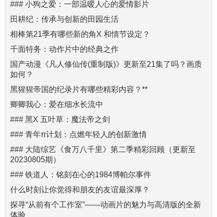
### 小狗之爱：一部温暖人心的爱情影片
田耕纪：传承与创新的田园生活
相棒第21季有哪些新的角X 和情节设定？
千面特务：动作片中的经典之作
国产动漫《凡人修仙传(重制版)》更新至21集了吗？画质
如何？
黑猩猩帝国的纪录片有哪些精彩内容？**
卿卿我心：爱在细水长流中
### 黑X 五叶草：魔法帝之剑
### 青年π计划：点燃年轻人的创新激情
### 大陆综艺《食万八千里》第二季精彩回顾（更新至
20230805期）
### 铁道人：铭刻在心的1984博帕尔事件
什么时刻让你觉得和朋友的友谊最深厚？
探寻“从前有个工作室”——动画片的魅力与高清版的全新
体验