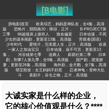
[B电影]首页
欧美综艺，妈妈是神队友，全4集，高清
版
恐怖片，阴阳路20：降頭，正片，
B-PROJECT第
三季
96超级床上接班人
致命偏宠
日本动漫，不死
少女的谋杀闹剧，更新至13集，高清版
旁观者(国语)
少年时代
爱情片，完美爱人生，正片，高清版
欢喜
一家人之加油宝贝
日本动漫，庙不可言，更新至13
集，
河谷镇第七季
送葬人
厨易社第二季
日本
剧，刑事7人第九季，全9集，高清版
国产剧，团宠娇
妻，更新至26集，高清版
海外剧，金天鹅，全7集，高清
版
萌宝助攻：女王妈妈不好惹
忍者神龟：变种大乱
斗
喜剧片，谷仓之物，正片，高清版
大诚实家是什么样的企业，
它的核心价值观是什么？****