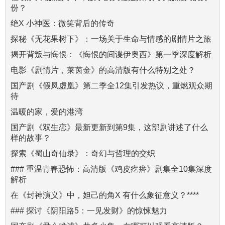
份？
绝X 小神医：微笑背后的传奇
探秘《无花果树下》：一场关于生命与情感的剧情片之旅
揭开背叛与悔恨：《悔恨的间谍伊奥西》第一季深度解析
电影《剧情片，莱茵金》的高清版有什么特别之处？
国产剧《假凤虚凰》第二季全12集引发热议，重燃观众期
待
温暖的家，爱的港湾
国产剧《双生恋》最新更新到第9集，这部剧讲述了什么
样的故事？
探索《蜀山奇仙录》：奇幻与哲理的交织
### 重温青春恐怖：高清版《鸡皮疙瘩》剧集全10集深度
解析
在《封神演义》中，妲己的角X 有什么象征意义？****
### 探讨《阴阳路5：一见发财》的惊悚魅力