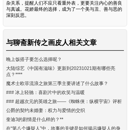
杂关系，提醒人们不应只看重外表，更要关注内心的善良
与真诚。花娇最终的选择，成为了一个美与丑、善与恶的
深刻反思。
与
聊斋新传之画皮人
相关文章
晚上饭搭子要怎么选择呢？
大陆综艺《中国有滋味》更新到20231021期有哪些亮
点？****
魔术士欧菲流浪之旅第三季主要讲述了什么故事？
### 冰上轻驰：喜剧片中的欢笑与温暖
### 超越次元的英雄之旅——《蜘蛛侠：纵横宇宙》评析
公爵的契约未婚妻：权力与爱情的交织
奎迪3的剧情是什么样的？**
在“第八个嫌疑人”中，故事的关键是如何揭示嫌疑人的身