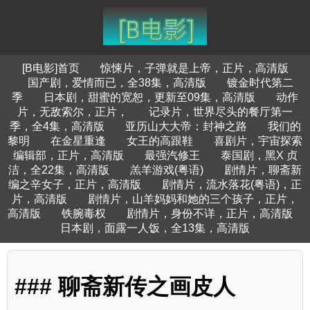
[B电影]首页
惊悚片，子弹就是上帝，正片，高清版
国产剧，爱情而已，全38集，高清版
镀金时代第二
季
日本剧，甜蜜的宽恕，更新至09集，高清版
动作
片，无敌索尔，正片，
记录片，世界尽头的餐厅第一
季，全4集，高清版
亚历山大大帝：封神之路
我们的
黎明
在金星重逢
女王的高跟鞋
喜剧片，宇宙探索
编辑部，正片，高清版
最强汽修王
泰国剧，黑X 贞
洁，全22集，高清版
羔羊游戏(粤语)
剧情片，聊斋新
编之辛女子，正片，高清版
剧情片，流水落花(粤语)，正
片，高清版
剧情片，山羊妈妈和她的三个孩子，正片，
高清版
铁腕毒权
剧情片，身份不详，正片，高清版
日本剧，面露一人饭，全13集，高清版
### 聊斋新传之画皮人