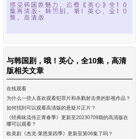
与
韩国剧，哦！英心，全10集，高清
版
相关文章
在线观看
为什么一些人喜欢观看犯罪片和杀戮射击类的影视作品？
如何找到可以观看高清版的悬疑片正片？
《经典咏流传正青春季》更新至20230709期的高清版在
哪可以观看？
欧美剧《杰克·莱恩第四季》更新至第06集了吗？