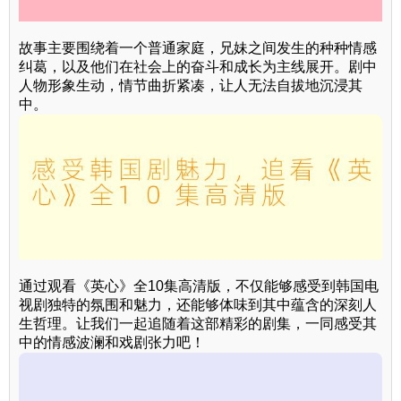
故事主要围绕着一个普通家庭，兄妹之间发生的种种情感
纠葛，以及他们在社会上的奋斗和成长为主线展开。剧中
人物形象生动，情节曲折紧凑，让人无法自拔地沉浸其
中。
通过观看《英心》全10集高清版，不仅能够感受到韩国电
视剧独特的氛围和魅力，还能够体味到其中蕴含的深刻人
生哲理。让我们一起追随着这部精彩的剧集，一同感受其
中的情感波澜和戏剧张力吧！