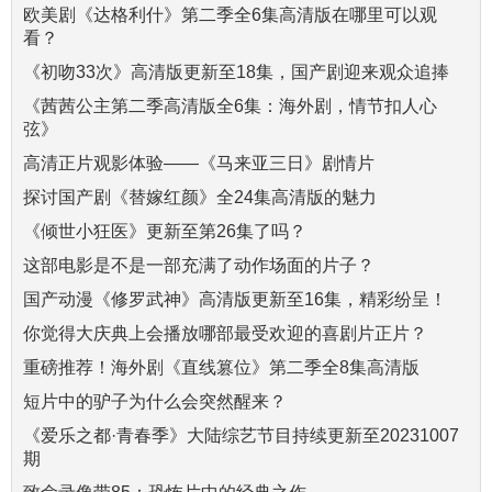
欧美剧《达格利什》第二季全6集高清版在哪里可以观
看？
《初吻33次》高清版更新至18集，国产剧迎来观众追捧
《茜茜公主第二季高清版全6集：海外剧，情节扣人心
弦》
高清正片观影体验——《马来亚三日》剧情片
探讨国产剧《替嫁红颜》全24集高清版的魅力
《倾世小狂医》更新至第26集了吗？
这部电影是不是一部充满了动作场面的片子？
国产动漫《修罗武神》高清版更新至16集，精彩纷呈！
你觉得大庆典上会播放哪部最受欢迎的喜剧片正片？
重磅推荐！海外剧《直线篡位》第二季全8集高清版
短片中的驴子为什么会突然醒来？
《爱乐之都·青春季》大陆综艺节目持续更新至20231007
期