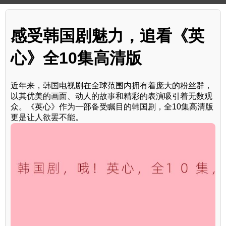
感受韩国剧魅力，追看《英
心》全10集高清版
近年来，韩国电视剧在全球范围内拥有着庞大的粉丝群，
以其优美的画面、动人的故事和精彩的表演吸引着无数观
众。《英心》作为一部备受瞩目的韩国剧，全10集高清版
更是让人欲罢不能。