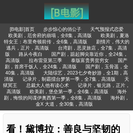
[B电影]首页
步步惊心的俏公子
天气预报式恋爱
欧美剧，厄舍府的崩塌，全8集，高清版
欧美剧，夏洛
特女王：布里奇顿前传，全6集，高清版
剧情片，伟大的
逃兵，正片，高清版
台湾剧，恶灵旅店，全7集，高清
版
路从今夜白
国产剧，踮起脚尖靠近你，全24集，
高清版
拉布雷亚第三季
泰版富贵男贫穷女
国产
剧，首席干饭人，全24集，高清版
国产剧，玉骨遥，全
40集，高清版
大陆综艺，2023七夕奇妙游，全1期，高
清版
记录片，制霸擂台梦第一季，全7集，高清版
天
狱冥王
总裁大人他有读心术
记录片，银元路，正片，
高清版
欧美剧，堡垒第一季，全6集，高清版
海外
剧，悔恨的间谍伊奥西第一季，全8集，高清版
海外剧，
金X 大道，全30集，高清版
看！黛博拉：善良与坚韧的