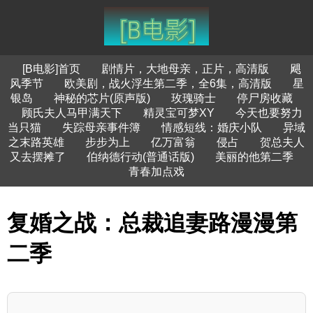
[B电影]首页
剧情片，大地母亲，正片，高清版
飓
风季节
欧美剧，战火浮生第二季，全6集，高清版
星
银岛
神秘的芯片(原声版)
玫瑰骑士
停尸房收藏
顾氏夫人马甲满天下
精灵宝可梦XY
今天也要努力
当只猫
失踪母亲事件簿
情感短线：婚庆小队
异域
之末路英雄
步步为上
亿万富翁
侵占
贺总夫人
又去摆摊了
伯纳德行动(普通话版)
美丽的他第二季
青春加点戏
复婚之战：总裁追妻路漫漫第
二季