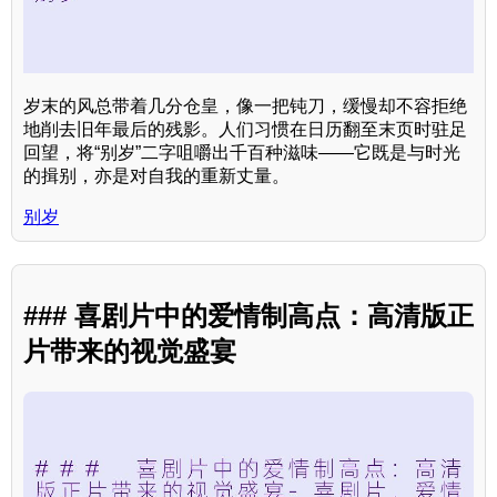
岁末的风总带着几分仓皇，像一把钝刀，缓慢却不容拒绝
地削去旧年最后的残影。人们习惯在日历翻至末页时驻足
回望，将“别岁”二字咀嚼出千百种滋味——它既是与时光
的揖别，亦是对自我的重新丈量。
别岁
### 喜剧片中的爱情制高点：高清版正
片带来的视觉盛宴