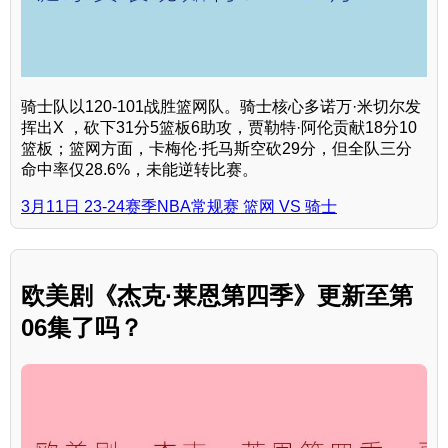
骑士队以120-101战胜篮网队。骑士核心多诺万·米切尔发
挥出X ，砍下31分5篮板6助攻，贾勒特·阿伦贡献18分10
篮板；篮网方面，卡梅伦·托马斯空砍29分，但全队三分
命中率仅28.6%，未能逆转比赛。
3月11日 23-24赛季NBA常规赛 篮网 VS 骑士
欧美剧《杰克·莱恩第四季》更新至第
06集了吗？