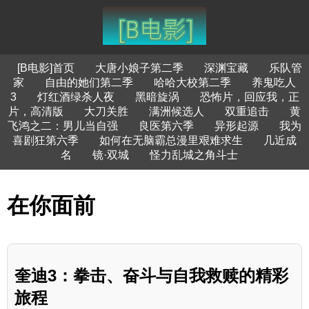
[B电影]首页
大唐小娘子第二季
深渊宝藏
乐队管
家
自由的她们第二季
哈哈大校第二季
养鬼吃人
3
灯红酒绿杀人夜
黑暗旋涡
恐怖片，回应我，正
片，高清版
大刀关胜
满洲候选人
双重追击
黄
飞鸿之二：男儿当自强
良医第六季
异形起源
我为
喜剧狂第六季
如何在无脑霸总漫里艰难求生
几近成
名
镜·双城
怪力乱城之角斗士
在你面前
奎迪3：拳击、奋斗与自我救赎的精彩
旅程