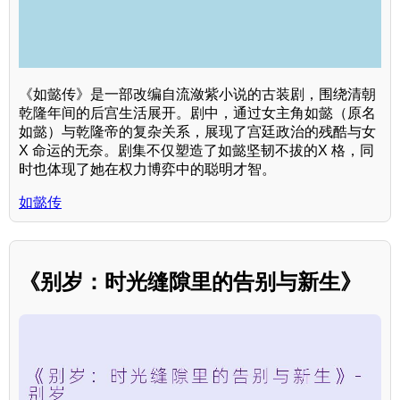
《如懿传》是一部改编自流潋紫小说的古装剧，围绕清朝
乾隆年间的后宫生活展开。剧中，通过女主角如懿（原名
如懿）与乾隆帝的复杂关系，展现了宫廷政治的残酷与女
X 命运的无奈。剧集不仅塑造了如懿坚韧不拔的X 格，同
时也体现了她在权力博弈中的聪明才智。
如懿传
《别岁：时光缝隙里的告别与新生》