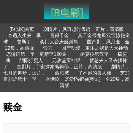
[B电影]首页
剧情片，风再起时粤语，正片，高清版
奇遇人生第二季
喜得千金
真千金带龙凤双宝惊艳全
球
鲁斯丁
奖门人台庆感谢祭
国产剧，风月变，全
22集，高清版
锻刀
国产动漫，重生之我是大天神动
态漫画第一季，更新至120集，
格莫拉第五季
摇篮
曲
阴阳打更人
无敌鉴宝神眼
贺总夫人又去摆摊
了
喜剧片，宇宙探索编辑部，正片，高清版
剧情片，
七月的舞步，正片，
西柏坡
了不起的兽人族
芝加
哥烈焰第十一季
香港剧，宠爱PetPet(粤语)，全20集，高
清版
赎金