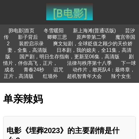
[B电影]首页
冬雪暖阳
新上海滩(普通话版)
芸汐
传
影子背后
卿卿三思
原声带第二季
魔宫帝国
2
装腔启示录
爽文短剧，全球贬值之顾少的天价娇
妻，全集，高清版
日本剧，我的媳夫，全11集，高清
版
国产剧，明日生存指南，更新至06集，高清版
剧
情片，伴你高飞，正片，
法律与秩序第十八季
下一球
成名
青春24秒
诅咒
动作片，敢死队4：最终章，
正片，高清版
红墙外
超机智青年大会
辣个女生
单亲辣妈
电影《埋葬2023》的主要剧情是什