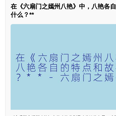
在《六扇门之嫣州八艳》中，八艳各
什么？**