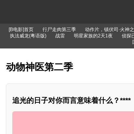
[B电影]首页
行尸走肉第三季
动作片，镇伏司·火神
执法威龙(粤语版)
战雷
明星家族的2天1夜
侦探
动物神医第二季
追光的日子对你而言意味着什么？****