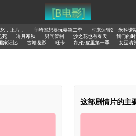
之怒，正片，
宇崎酱想要玩耍第二季
时来运转2：米科诺
已死
冷月寒秋
男气管制
沙之花也有春天
我们的时
国家记忆
古城谍影
旺卡
凯伦·皮里第一季
女巫清
这部剧情片的主