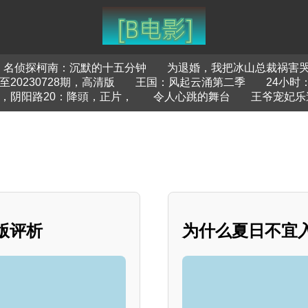
名侦探柯南：沉默的十五分钟
为退婚，我把冰山总裁祸害
20230728期，高清版
王国：风起云涌第二季
24小时
，阴阳路20：降頭，正片，
令人心跳的舞台
王爷宠妃乐
版评析
为什么夏日不宜