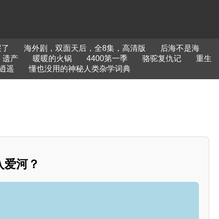
哭了
海外剧，双面天后，全8集，高清版
后海不是海
：遗产
暖暖的火锅
4400第一季
骆驼复仇记
重生
逍遥
懂也没用的神秘人类杂学词典
入爱河？