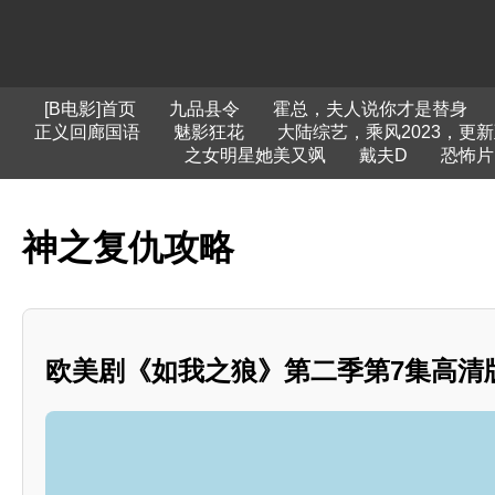
[B电影]首页
九品县令
霍总，夫人说你才是替身
正义回廊国语
魅影狂花
大陆综艺，乘风2023，更新至
之女明星她美又飒
戴夫D
恐怖片
神之复仇攻略
欧美剧《如我之狼》第二季第7集高清