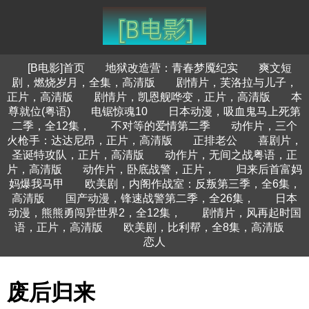
[B电影]首页
地狱改造营：青春梦魇纪实
爽文短
剧，燃烧岁月，全集，高清版
剧情片，芙洛拉与儿子，
正片，高清版
剧情片，凯恩舰哗变，正片，高清版
本
尊就位(粤语)
电锯惊魂10
日本动漫，吸血鬼马上死第
二季，全12集，
不对等的爱情第二季
动作片，三个
火枪手：达达尼昂，正片，高清版
正排老公
喜剧片，
圣诞特攻队，正片，高清版
动作片，无间之战粤语，正
片，高清版
动作片，卧底战警，正片，
归来后首富妈
妈爆我马甲
欧美剧，内阁作战室：反叛第三季，全6集，
高清版
国产动漫，锋速战警第二季，全26集，
日本
动漫，熊熊勇闯异世界2，全12集，
剧情片，风再起时国
语，正片，高清版
欧美剧，比利帮，全8集，高清版
恋人
废后归来