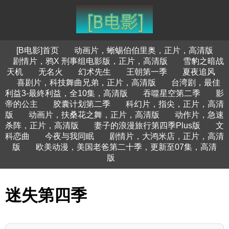
[B电影]首页
动画片，蜥蜴伯伯里奥，正片，高清版
剧情片，鸦X 刑事组电影版，正片，高清版
雪豹之暗战
天机
无名火
幻术先生
王朝第一季
夏夜追风
喜剧片，科技舞曲兄弟，正片，高清版
台湾剧，最佳
利益3-最終利益，全10集，高清版
吞噬星空第二季
影
帝的公主
胶囊计划第二季
科幻片，指尖，正片，高清
版
动画片，扶桑花之舞，正片，高清版
动作片，急速
杀阵，正片，高清版
妻子的浪漫旅行第四季Plus版
文
科恋曲
今夜与我同眠
剧情片，大鸿米店，正片，高清
版
欧美动漫，美国老爸第二十季，更新至07集，高清
版
迷失第四季