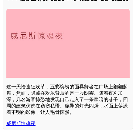
这一天恰逢狂欢节，五彩缤纷的面具舞者在广场上翩翩起
舞，然而，隐藏在欢乐背后的是一股阴霾。随着夜X 加
深，几名游客惊恐地发现自己走入了一条幽暗的巷子，四
周的建筑仿佛在窃窃私语。诡异的灯光闪烁，水面上荡漾
着不明的影像，让人毛骨悚然。
威尼斯惊魂夜