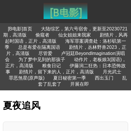
[B电影]首页
大陆综艺，第六号宿舍，更新至20230721
期，高清版
偷窥者
仙女姐姐来我家
剧情片，风再
起时国语，正片，高清版
海军罪案调查处：洛杉矶第一
季
总是有爱在隔离国语
剧情片，丛林野兽2023，正
片，高清版
尽管爱
卢冠廷BeyondImagination演唱
会
为了梦中见到的那孩子
动作片，老板娘3(国语)，
正片，高清版
粮食日记
伊藤润二狂热：日本恐怖故
事
剧情片，留下来的人，正片，高清版
月光武士
罪恶煞星(原声版)
夏日秘密第一季
西出玉门
乱
套了乱套了
开展在即
夏夜追风