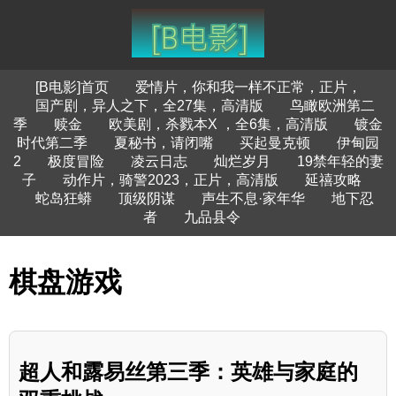
[B电影]首页
爱情片，你和我一样不正常，正片，
国产剧，异人之下，全27集，高清版
鸟瞰欧洲第二
季
赎金
欧美剧，杀戮本X ，全6集，高清版
镀金
时代第二季
夏秘书，请闭嘴
买起曼克顿
伊甸园
2
极度冒险
凌云日志
灿烂岁月
19禁年轻的妻
子
动作片，骑警2023，正片，高清版
延禧攻略
蛇岛狂蟒
顶级阴谋
声生不息·家年华
地下忍
者
九品县令
棋盘游戏
超人和露易丝第三季：英雄与家庭的