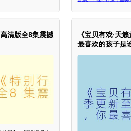
高清版全8集震撼
《宝贝有戏·天籁童
最喜欢的孩子是