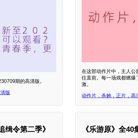
在这部动作片中，主人公
往直前。每一场戏都燃爆
0709期的高清版。
激。
高清版
动作片，杀她，正片，高
兵追缉令第二季》
《乐游原》全4