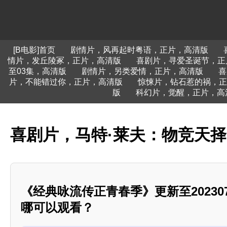
[B电影]首页
剧情片，风再起时粤语，正片，高清版
情片，发丘陵冢，正片，高清版
喜剧片，寻爱圣诞节，正
至03集，高清版
剧情片，另类爱情，正片，高清版
喜
片，不能错过你，正片，高清版
惊悚片，钻石惹的祸，正
版
科幻片，觉醒，正片，高
喜剧片，马特·莱夫：物竞天
《经典咏流传正青春季》更新至20230
哪可以观看？