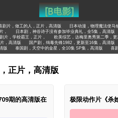
喜剧片，做工的人，正片，高清版
日本动漫，物理魔法使马修
片，
日本剧，神谷诗子没有参加毕业典礼，全5集，高清版
剧片，学校霸王，正片，
欧美综艺，达梅里奥秀第二季，更
片，高清版
国产剧，缉毒先锋1982，更新至16集，高清版
清版
泰国剧，天空中的金星，全10集 SP集，高清版
喜
择，正片，高清版
709期的高清版在
极限动作片《杀