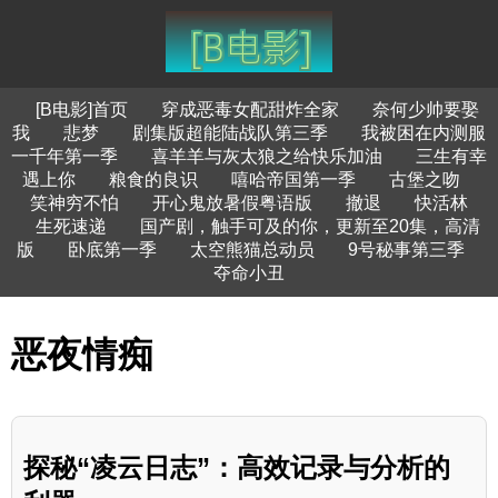
[B电影]首页
穿成恶毒女配甜炸全家
奈何少帅要娶
我
悲梦
剧集版超能陆战队第三季
我被困在内测服
一千年第一季
喜羊羊与灰太狼之给快乐加油
三生有幸
遇上你
粮食的良识
嘻哈帝国第一季
古堡之吻
笑神穷不怕
开心鬼放暑假粤语版
撤退
快活林
生死速递
国产剧，触手可及的你，更新至20集，高清
版
卧底第一季
太空熊猫总动员
9号秘事第三季
夺命小丑
恶夜情痴
探秘“凌云日志”：高效记录与分析的