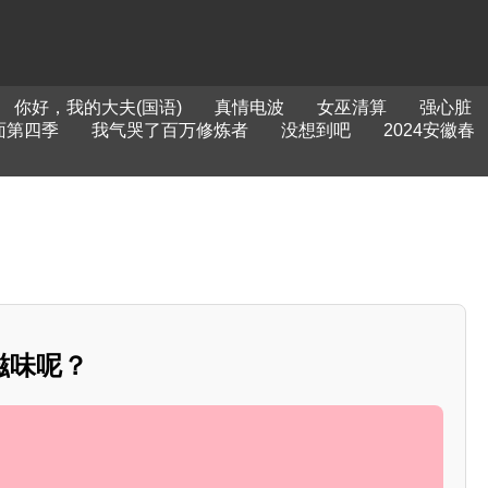
你好，我的大夫(国语)
真情电波
女巫清算
强心脏
面第四季
我气哭了百万修炼者
没想到吧
2024安徽春
滋味呢？