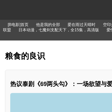
[B电影]首页
他是我的全部
爱在雨过天晴时
空印
联盟
日本动漫，七魔剑支配天下，全15集，高清版
爱
粮食的良识
热议泰剧《69两头勾》：一场欲望与