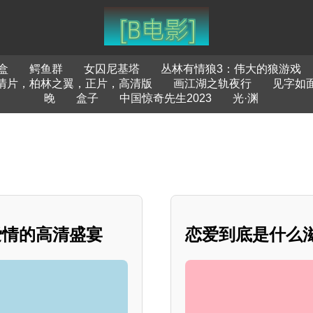
盒
鳄鱼群
女囚尼基塔
丛林有情狼3：伟大的狼游戏
情片，柏林之翼，正片，高清版
画江湖之轨夜行
见字如
晚
盒子
中国惊奇先生2023
光·渊
爱情的高清盛宴
恋爱到底是什么