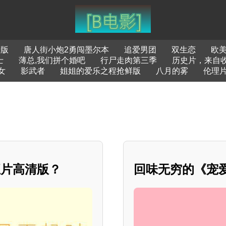
清版
唐人街小炮2勇闯墨尔本
追爱男团
双生恋
欧
士
薄总,我们拼个婚吧
行尸走肉第三季
历史片，来自
女
影武者
姐姐的爱乐之程抢鲜版
八月的雾
伦理
正片高清版？
回味无穷的《宠爱