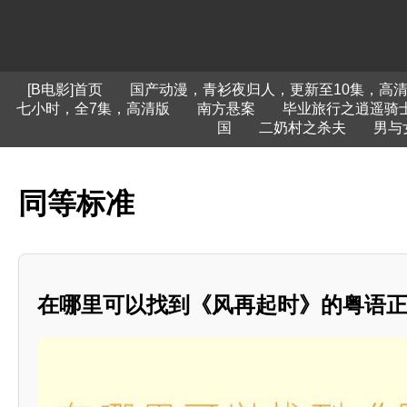
[B电影]首页
国产动漫，青衫夜归人，更新至10集，高
七小时，全7集，高清版
南方悬案
毕业旅行之逍遥骑
国
二奶村之杀夫
男与
同等标准
在哪里可以找到《风再起时》的粤语