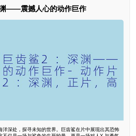
：深渊——震撼人心的动作巨作
海洋深处，探寻未知的世界。巨齿鲨在片中展现出其恐怖
这不仅是一场与鲨鱼的生死较量，更是一场对人X 与勇气