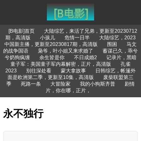
[B电影]首页
大陆综艺，来活了兄弟，更新至20230712
期，高清版
小孩儿
危情一日半
大陆综艺，2023
中国新主播，更新至20230817期，高清版
围困
马文
的战争国语
枭爷，叶小姐又来求婚了
蓄谋已久，乖兮
兮奶狗疯缠
余生皆是你
不日成婚2
记录片，黑暗
童子军：美国童子军内幕解密，正片，高清版
孔雀
2023
别往深处看
蒙大拿故事
日韩综艺，帐篷外
面是欧洲第二季，更新至10集，高清版
废柴联盟第三
季
死路一条
大冒险家
我的小狗斯齐普
剧情
片，你在哪，正片，
永不独行