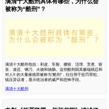
满清十大酷刑具体有哪些，为什么会
被称为“酷刑”？
满清十大酷刑包括：剥皮、车裂、腰斩、活埋、烹煮、斩
首、凌迟、铡刀、火烧和抽肠。这些酷刑因其极端残忍和
对人X 的大量摧残而被称为“酷刑”，往往用于惩罚罪犯、
镇压异议者，显示统治者的威严和恐怖手段。
满清十大酷刑