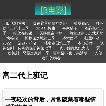
[B电影]首页
我在异界的弑神之路
朦胧初恋
呼叫
助产士第十三季
宝马狂想曲
皇家猎杀
奇葩说第五
季
螺丝在拧紧
天降巨富老妈
萌宝驾到：总裁爹地
快接招
博物馆之城第二季
环大西洋
扫黑行动
2022
遗迹守护者
璀璨帝国第二季
本日公休
战
神金刚：传奇的保护神第七季
哦，我的宠妃大人
翼
欧美剧，恶棍之家第一季，更新至02集，高清版
入侵
者们的晚餐
富二代上班记
一夜轻欢的背后，常常隐藏着哪些情