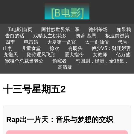
[B电影]首页
阿甘妙世界第二季
德州杀场
如果我
告白的话
戏精女主桃花多
凯蒂·基恩
极速前进第
四季
电击婚
大夏第一贪官
太一剑仙传
代号·
山豹
儿童食堂
撩欢
有盼头
傅少V5：财迷娇妻
宠翻天
陪你逐风飞翔
爱犬指令
女教师
亿万盛
宠租个总裁当老公
偷窥者
韩国剧，绿洲，全16集，
高清版
十三号星期五2
Rap出一片天：音乐与梦想的交织