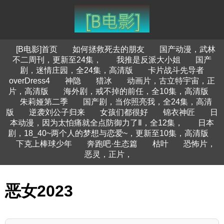
[B电影]首页
如何拯救死去的朋友
国产动漫，武林
不二周刊，更新至24集，
我推是反派大小姐
国产
剧，迷情庄园，全24集，高清版
卡片战斗先导者
overDress4
神隐
猎冰
动画片，古立特宇宙，正
片，高清版
海外剧，戒不掉的前任，全10集，高清版
朱莉娅第二季
国产剧，当你照亮我，全24集，高清
版
逆袭刘公子归来
女孩们都很好
锦衣神匠
日
本动漫，因为太怕痛就全点防御力了Ⅱ，全12集，
日本
剧，18_40~两个人的梦想与恋爱~，更新至10集，高清版
下克上棒球少年
奔跑吧·生态篇
枯叶
恐怖片，
恶灵，正片，
恶女2023