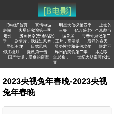
[B电影]首页
真情电波
明星大侦探第四季
上锁的
房间
火星研究院第一季
三夫
亿万盛宠租个总裁当
老公
漫画神拳(普通话版)
怪兽屋
青春环游记第二
季
剧情片，我经过风暴，正片，高清版
后妈的春天
野挺有趣
日式风格
曼努埃拉和曼努埃尔
恨君不
似江楼月
廉政第一击
昨日的美食第二季
冰之辙
国产动漫，爱幽的密室，全16集，
世纪大劫案哥伦比
亚
2023央视兔年春晚-2023央视
兔年春晚