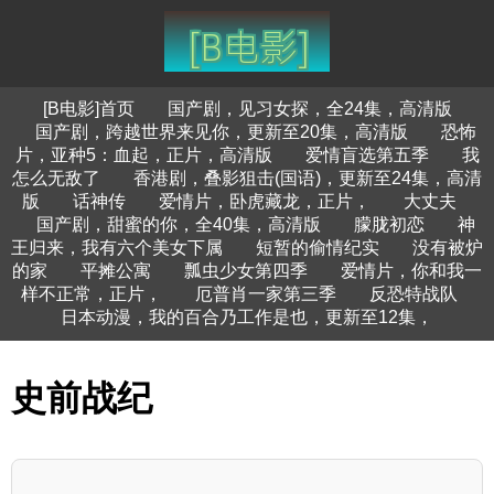
[B电影]首页
国产剧，见习女探，全24集，高清版
国产剧，跨越世界来见你，更新至20集，高清版
恐怖
片，亚种5：血起，正片，高清版
爱情盲选第五季
我
怎么无敌了
香港剧，叠影狙击(国语)，更新至24集，高清
版
话神传
爱情片，卧虎藏龙，正片，
大丈夫
国产剧，甜蜜的你，全40集，高清版
朦胧初恋
神
王归来，我有六个美女下属
短暂的偷情纪实
没有被炉
的家
平摊公寓
瓢虫少女第四季
爱情片，你和我一
样不正常，正片，
厄普肖一家第三季
反恐特战队
日本动漫，我的百合乃工作是也，更新至12集，
史前战纪