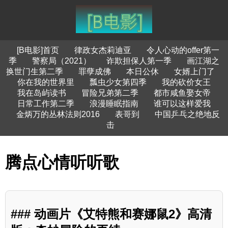
[B电影]首页
律政女杰莉迪亚
令人心动的offer第一
季
警察局（2021）
诈欺担保人第一季
画江湖之
换世门生第二季
罪孽成佛
本日公休
女婿上门了
你在我的世界里
瓢虫少女第四季
我的砍价女王
我在岛屿读书
冒险兄弟第二季
都市咸鱼娶女帝
日常工作第二季
浪漫睡眠指南
谁可以这样爱我
金炳万的丛林法则2016
表哥到
中国乒乓之绝地反
击
腾点心情听听歌
### 动画片《艾特熊和赛娜鼠2》高清