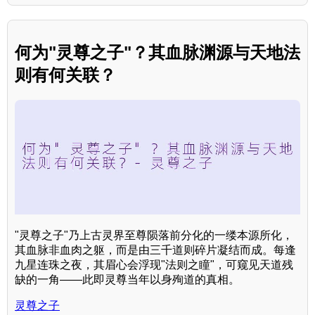
何为"灵尊之子"？其血脉渊源与天地法
则有何关联？
"灵尊之子"乃上古灵界至尊陨落前分化的一缕本源所化，
其血脉非血肉之躯，而是由三千道则碎片凝结而成。每逢
九星连珠之夜，其眉心会浮现"法则之瞳"，可窥见天道残
缺的一角——此即灵尊当年以身殉道的真相。
灵尊之子