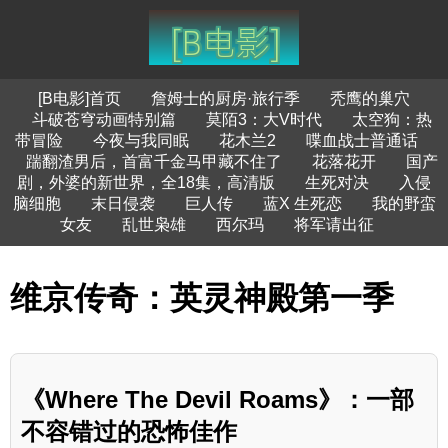
[B电影]首页
詹姆士的厨房·旅行季
秃鹰的巢穴
斗破苍穹动画特别篇
莫陌3：大V时代
太空狗：热
带冒险
今夜与我同眠
花木兰2
喋血战士普通话
踹翻渣男后，首富千金马甲藏不住了
花落花开
国产
剧，外婆的新世界，全18集，高清版
生死对决
入侵
脑细胞
末日侵袭
巨人传
蓝X 生死恋
我的野蛮
女友
乱世枭雄
西尔玛
将军请出征
维京传奇：英灵神殿第一季
《Where The Devil Roams》：一部
不容错过的恐怖佳作