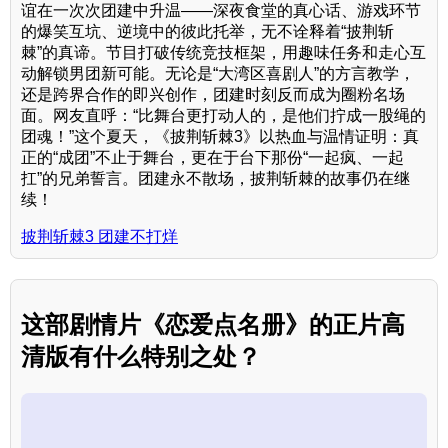
谊在一次次团建中升温——深夜食堂的真心话、游戏环节
的爆笑互坑、逆境中的彼此托举，无不诠释着“披荆斩
棘”的真谛。节目打破传统竞技框架，用趣味任务和走心互
动解锁男团新可能。无论是“大湾区喜剧人”的方言教学，
还是跨界合作的即兴创作，团建时刻反而成为圈粉名场
面。网友直呼：“比舞台更打动人的，是他们拧成一股绳的
团魂！”这个夏天，《披荆斩棘3》以热血与温情证明：真
正的“成团”不止于舞台，更在于台下那份“一起疯、一起
扛”的兄弟誓言。团建永不散场，披荆斩棘的故事仍在继
续！
披荆斩棘3 团建不打烊
这部剧情片《恋爱点名册》的正片高
清版有什么特别之处？