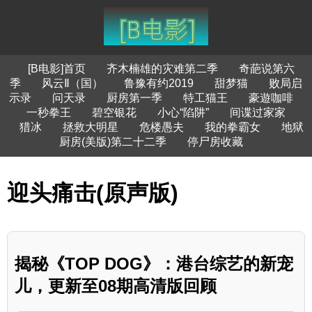
[B电影]首页
齐木楠雄的灾难第二季
奇葩说第六
季
风云Ⅱ（国）
鲁豫有约2019
甜梦猫
败局启
示录
问天录
厨房第一季
特工猫王
豪遊咖啡
一秒拳王
碧空银花
小心“陷阱”
间谍过家家
猎冰
拯救大明星
危楼愚夫
我的拳霸女
地狱
厨房(美版)第二十二季
停尸房收藏
迎头痛击(原声版)
揭秘《TOP DOG》：港台综艺的新宠
儿，更新至08期高清版回顾