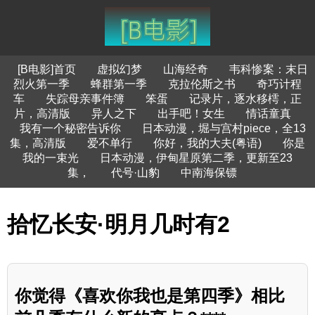
[B电影]首页
虚拟幻梦
山海经奇
韦科惨案：末日
烈火第一季
蜂群第一季
克拉伦斯之书
奇巧计程
车
失踪母亲事件簿
笨蛋
记录片，逐水移樗，正
片，高清版
异人之下
出手吧！女生
情话童真
我有一个秘密告诉你
日本动漫，堀与宫村piece，全13
集，高清版
爱不单行
你好，我的大夫(粤语)
你是
我的一束光
日本动漫，伊甸星原第二季，更新至23
集，
代号·山豹
中南海保镖
拾忆长安·明月几时有2
你觉得《喜欢你我也是第四季》相比