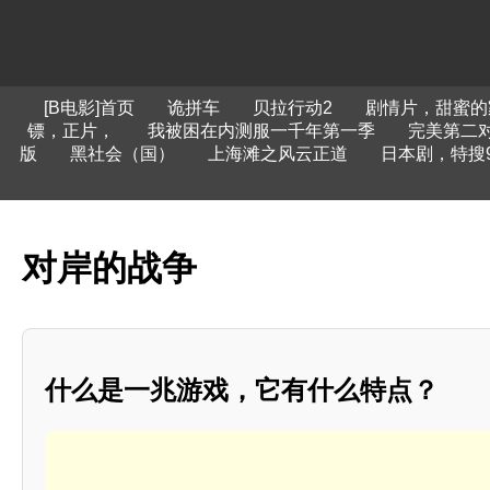
[B电影]首页
诡拼车
贝拉行动2
剧情片，甜蜜的
镖，正片，
我被困在内测服一千年第一季
完美第二
版
黑社会（国）
上海滩之风云正道
日本剧，特搜
对岸的战争
什么是一兆游戏，它有什么特点？