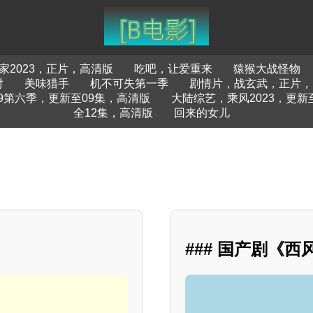
家2023，正片，高清版
吃吧，让爱重来
猿猴大战怪物
对
美味猎手
机不可失第一季
剧情片，战玄武，正片，
9第六季，更新至09集，高清版
大陆综艺，乘风2023，更新至
全12集，高清版
回来的女儿
### 国产剧《