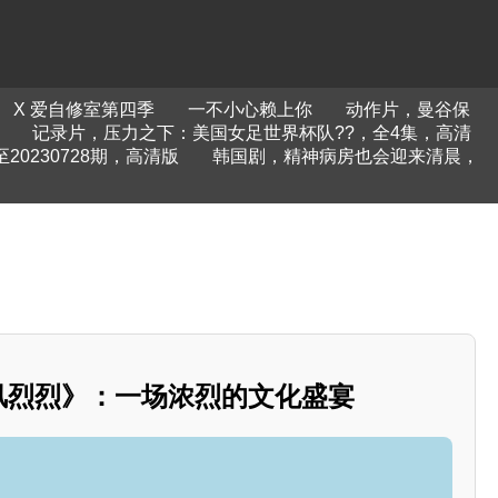
X 爱自修室第四季
一不小心赖上你
动作片，曼谷保
记录片，压力之下：美国女足世界杯队??，全4集，高清
20230728期，高清版
韩国剧，精神病房也会迎来清晨，
西风烈烈》：一场浓烈的文化盛宴