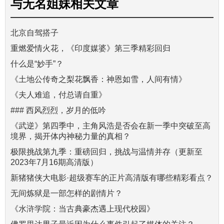
与
无名姐妹
相关文章
北京自驾搭子
重燃爱情火花，《印度媒婆》第三季精彩回归
什么是“妙手”？
《土地公传奇之梨花飘香：神恩如雪，人间有情》
《夫人难追，付总请自重》
### 西风烈烈，岁月的低吟
《武逆》第四季中，主角风浩是否会在新一季中突破至高
境界，揭开体内神秘力量的真相？
极限挑战第九季：重磅回归，挑战与温情并存（更新至
2023年7月16期高清版）
新猪猪侠大电影·超级赛车的正片高清版有哪些精彩看点？
无间炼狱是一部怎样的剧情片？
《水浒学院：当古典豪杰遇上现代校园》