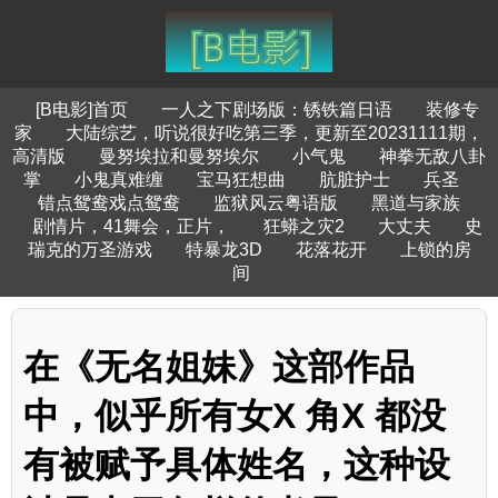
[B电影]首页
一人之下剧场版：锈铁篇日语
装修专
家
大陆综艺，听说很好吃第三季，更新至20231111期，
高清版
曼努埃拉和曼努埃尔
小气鬼
神拳无敌八卦
掌
小鬼真难缠
宝马狂想曲
肮脏护士
兵圣
错点鸳鸯戏点鸳鸯
监狱风云粤语版
黑道与家族
剧情片，41舞会，正片，
狂蟒之灾2
大丈夫
史
瑞克的万圣游戏
特暴龙3D
花落花开
上锁的房
间
在《无名姐妹》这部作品
中，似乎所有女X 角X 都没
有被赋予具体姓名，这种设