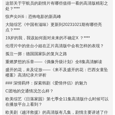
这部关于宇航员的剧情片有哪些值得一看的高清版精彩之
处？****
惊声尖叫6：恐怖电影的新高峰
大陆综艺《中国有滋味》更新到20231021期有哪些亮
点？****
19岁的我，我该如何面对未来的不确定X ？****
伦理片中的坐台小姐在正片高清版中会有怎样的表现？
孤注一掷：德国国家队的复兴之路
重燃梦想的乐章——《偶像升级计划》全8集高清解读
盛开的花，未及绽放——《来不及盛开的花：巴西女童坠
楼案》高清纪录片评析
### 深情羁绊：探索韩剧《爱情伴侣》的魅力
C团地的交通情况怎么样？
欧美综艺《日落家园》第七季全11集高清版什么时候可以
在播放平台上看到？
欧美剧《越洋救援》的高清版有几集，剧情主要讲述了什