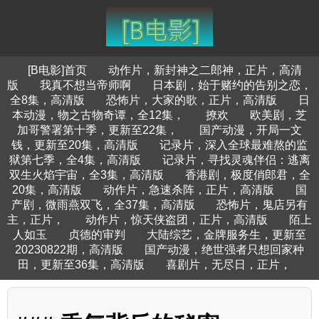
[B电影]首页
动作片，新封神之二郎神，正片，高清
版
我真不想当帝师啊
日本剧，始于赌约的告别之恋，
全8集，高清版
恐怖片，大家的歌，正片，高清版
日
本动漫，物之古物奇谭，全12集，
撩欢
欧美剧，芝
加哥警署第十季，更新至22集，
国产动漫，开局一文
钱，更新至20集，高清版
记录片，深入全球最难熬的监
狱第七季，全4集，高清版
记录片，寻找灵魂伴侣：逃离
双生火焰宇宙，全3集，高清版
香港剧，极度俏郎君，全
20集，高清版
动作片，急速杀阵，正片，高清版
国
产剧，微雨燕双飞，全37集，高清版
恐怖片，鬼店另有
主，正片，
动作片，惊天侠盗团，正片，高清版
陌上
人如玉
贞德的审判
大陆综艺，金牌服务生，更新至
20230822期，高清版
国产动漫，绝世强者只想回家种
田，更新至36集，高清版
喜剧片，无尽日，正片，