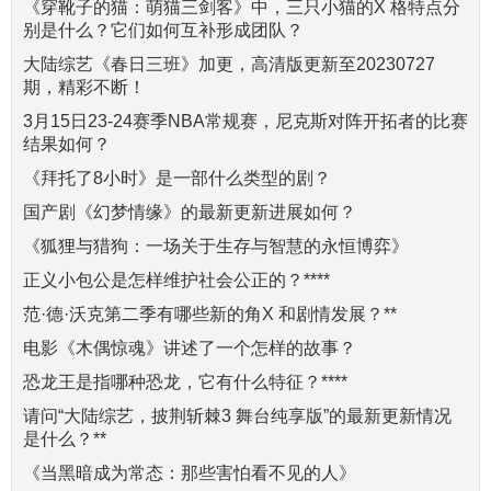
《穿靴子的猫：萌猫三剑客》中，三只小猫的X 格特点分
别是什么？它们如何互补形成团队？
大陆综艺《春日三班》加更，高清版更新至20230727
期，精彩不断！
3月15日23-24赛季NBA常规赛，尼克斯对阵开拓者的比赛
结果如何？
《拜托了8小时》是一部什么类型的剧？
国产剧《幻梦情缘》的最新更新进展如何？
《狐狸与猎狗：一场关于生存与智慧的永恒博弈》
正义小包公是怎样维护社会公正的？****
范·德·沃克第二季有哪些新的角X 和剧情发展？**
电影《木偶惊魂》讲述了一个怎样的故事？
恐龙王是指哪种恐龙，它有什么特征？****
请问“大陆综艺，披荆斩棘3 舞台纯享版”的最新更新情况
是什么？**
《当黑暗成为常态：那些害怕看不见的人》