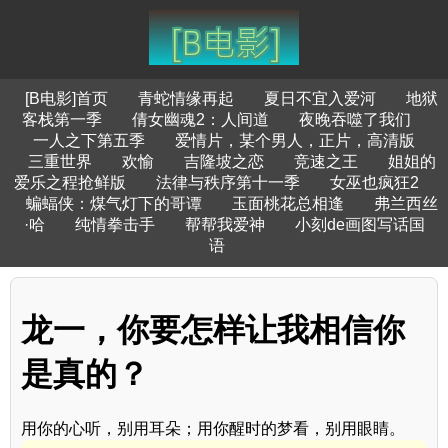
[B电影]首页
青蛇情缘再起
夏日不宜入爱河
地狱
客栈第一季
倩女幽魂2：人间道
夜晚吞噬了我们
一人之下第五季
爱情片，某个男人，正片，高清版
三重世界
欢愉
吉隆坡之恋
竞速之王
姐姐的
爱乐之程抢鲜版
法律与秩序第十一季
女巫也疯狂2
蝙蝠侠：煤气灯下的哥谭
玉面桃花总相逢
弗兰西丝
·哈
纯情拳击手
帮帮我爱神
小刻de画图写话国
语
龙一，你要怎样让我相信你
是真的？
用你的心听，别用耳朵；用你醒时的梦看，别用眼睛。