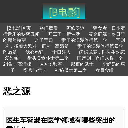
[B电影]首页
将门毒后
阿修罗道
猎食者：日本流
行音乐的秘密丑闻
开工了！新生活
黄金庭院：冬日里
的新年愿望
之子于归
妻子的浪漫旅行第一季
喜剧
片，招魂大派对，正片，高清版
妻子的浪漫旅行第四季
Plus版
我心略狂
十日好人
闪婚成宠，陆先生对恋
爱过敏
街头美食斗士第二季
国产剧，盗门八将，全
24集，高清版
人X 实验室
那夜的武士
少奶奶的扇
子
李秀与情夫
神秘博士第二季
赤目金瞳
恶之源
医生车智淑在医学领域有哪些突出的