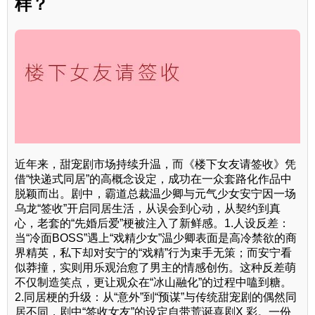
样？
近年来，甜宠剧市场持续升温，而《楼下女友请签收》凭
借“快递式同居”的高概念设定，成功在一众套路化作品中
脱颖而出。剧中，霸道总裁温少卿与元气少女安宁因一场
乌龙“签收”开启同居生活，从误会到心动，从契约到真
心，老套的“先婚后爱”梗被注入了新鲜感。1.人设反差：
当“冷面BOSS”遇上“戏精少女”温少卿表面是高冷禁欲的商
界精英，私下却对安宁的“戏精”行为束手无策；而安宁看
似莽撞，实则用乐观治愈了男主的情感创伤。这种反差萌
不仅制造笑点，更让观众在“冰山融化”的过程中嗑到糖。
2.同居梗的升级：从“意外”到“预谋”与传统甜宠剧的偶然同
居不同，剧中“签收女友”的设定自带荒诞喜剧X 彩。一份