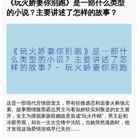
《玩火娇妻你别跑》是一部什么类型
的小说？主要讲述了怎样的故事？
这是一部现代言情甜宠文，带有轻微虐恋和追妻火葬场元
素。故事围绕腹黑霸总男主与看似娇软实则叛逆的女主展
开，女主为摆脱家族联姻故意装成“玩火作精”，男主起初
冷眼旁观，却在一次次交锋中沦陷，当她突然逃跑时，他
才发现这场爱情游戏早已失控……