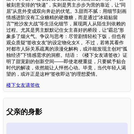
被刻意安排的“快递”，实则是男主步步为营的靠近，让“同
居”从意外变成双向奔赴的伏笔。3.甜而不腻：用细节刻画
情感进阶没有工业糖精的硬撒糖，而是通过“冰箱贴留
言”“抢沙发大战”等生活化细节，展现两人从陌生到依赖的
过程。尤其是男主默默记住女主喜好的桥段，让“霸总”形
象多了烟火气。争议与思考：尽管剧情轻松下饭，但也有
观众质疑“签收女友”的设定物化女X 。不过，若将其看作
对都市人际关系疏离的浪漫化解构，或许能发现主创对“孤
独经济”下情感需求的洞察。结语：《楼下女友请签收》证
明了甜宠剧的创新空间——即使老梗重提，只要赋予贴合
时代的解读，依然能让人怦然心动。毕竟，当代年轻人渴
望的，或许正是这种“签收即达”的理想爱情。
楼下女友请签收
父亲的身影