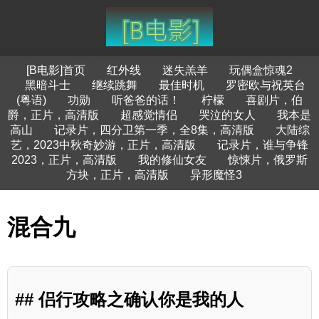
[B电影]首页
红外线
迷失羔羊
玩偶盒惊魂2
黑暗斗士
继续跳舞
最佳时机
罗密欧与祝英台
(粤语)
功勋
听爸爸的话！
柠檬
喜剧片，伯
爵，正片，高清版
超感觉情侣
哭泣的女人
我本是
高山
记录片，四分卫第一季，全8集，高清版
大陆综
艺，2023中秋奇妙游，正片，高清版
记录片，谁与争锋
2023，正片，高清版
我的修仙女友
惊悚片，俄罗斯
方块，正片，高清版
异形魔怪3
混合九
## 侣行攻略之确认你是我的人