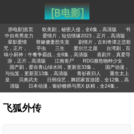
[B电影]首页
欧美剧，秘密入侵，全6集，高清版
书
中自有男友力
爱情片，短信情缘2023，正片，高清版
晕影爱情
替嫁傻妻想失宠
剧情片，古剑奇谭之悲歌
咒，正片，
芋虫
三生
爱尔兰之愿
台湾剧，百
味小厨神：午餐争霸战，全8集，高清版
喜剧片，真爱导
游，正片，高清版
江南丧尸
RDG濒危物种少女
国产剧，爱在青山绿水间，更新至33集，
国产动漫，
与仙笈，更新至13集，高清版
青衫夜归人
重生太上
皇
贝奥武夫
日韩综艺，舞蹈家首游团，全12集，高
清版
日本动漫，银砂糖师与黑X 妖精，全24集，
飞狐外传