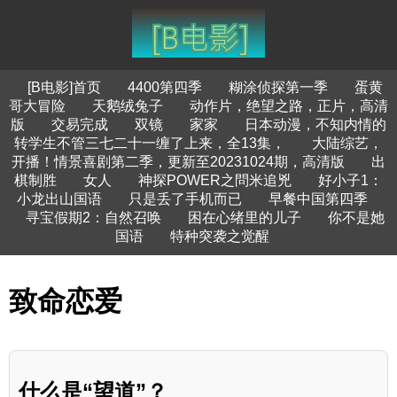
[B电影]首页
4400第四季
糊涂侦探第一季
蛋黄
哥大冒险
天鹅绒兔子
动作片，绝望之路，正片，高清
版
交易完成
双镜
家家
日本动漫，不知内情的
转学生不管三七二十一缠了上来，全13集，
大陆综艺，
开播！情景喜剧第二季，更新至20231024期，高清版
出
棋制胜
女人
神探POWER之問米追兇
好小子1：
小龙出山国语
只是丢了手机而已
早餐中国第四季
寻宝假期2：自然召唤
困在心绪里的儿子
你不是她
国语
特种突袭之觉醒
致命恋爱
什么是“望道”？