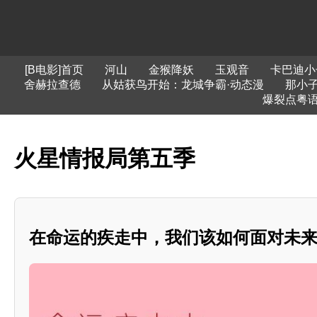
[B电影]首页
河山
金猴降妖
玉观音
卡巴迪小
舍赫拉查德
从姑获鸟开始：龙城争霸·动态漫
那小
爆裂点粤
火星情报局第五季
在命运的疾走中，我们该如何面对未来