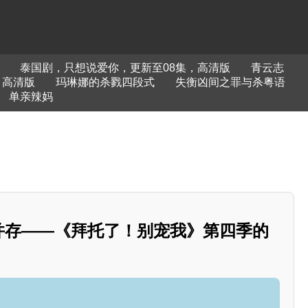
泰国剧，只想说爱你，更新至08集，高清版
青云志
，高清版
玛琳娜的杀戮四段式
失衡凶间之罪与杀粤语
单亲辣妈
长并存——《拜托了！别宠我》第四季的