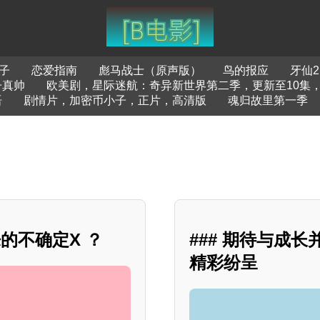
子
恋爱指南
彪马战士（原声版）
鸟的报应
牙仙2
子真帅
欧美剧，星际迷航：奇异新世界第二季，更新至10集
语
剧情片，加密币小子，正片，高清版
魂归故里第一季
的不确定X ？
### 期待与成
精彩纷呈