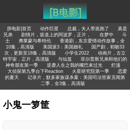
[B电影]首页
动作巨星
总裁，夫人带崽跑了
真是
兄弟
剧情片，坂道上的阿波罗，正片，
在梦中
斗
士
弗莱蒙与希特伦
香港剧，东京爱情动作故事，全
10集，高清版
美国派3：美国婚礼
国产剧，初吻33
次，更新至18集，高清版
小学生2022
动画片，古立
特宇宙，正片，高清版
与仙笈
菲尔普斯兄弟和他们的
神奇朋友第一季
逆袭人生之我的嘴巴来过光
烂漫
大侦探第九季台下Reaction
火星研究院第一季
恋爱
的夏天
记录片，默多家族谋杀案：美国司法世家丑闻第
二季，全3集，高清版
小鬼一箩筐